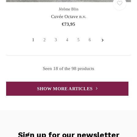
Jérôme Blin
Cuvée Octave n.v.
€73,95
1
2
3
4
5
6
Seen 18 of the 98 products
SHOW MORE ARTICLES
Sign up for our newsletter