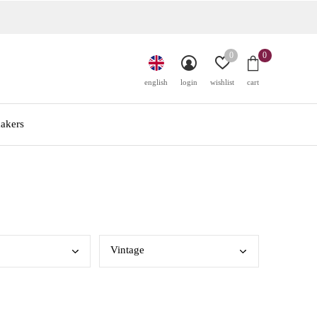
0
0
english
login
wishlist
cart
akers
Vint
age