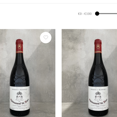
€0
-
€100