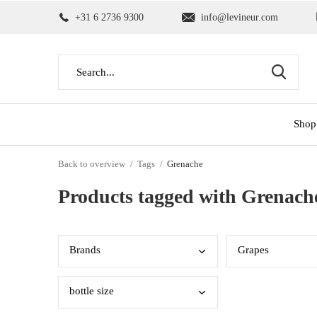
+31 6 2736 9300
info@levineur.com
Shop
Back to overview
Tags
Grenache
Products tagged with Grenach
Bran
ds
Grap
es
bott
le size