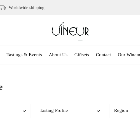
Worldwide shipping
Tastings & Events
About Us
Giftsets
Contact
Our Winem
e
Tast
ing Profile
Regi
on