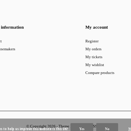
information
My account
t
Register
inemakers
My orders
My tickets
My wishlist
Compare products
© Copyright
2026
- Theme By
DMWS
-
RSS feed
es to help us improve this website Is this OK?
Yes
No
M