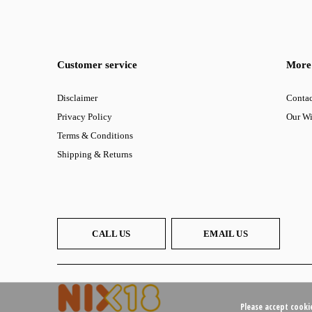
Customer service
More 
Disclaimer
Contac
Privacy Policy
Our W
Terms & Conditions
Shipping & Returns
CALL US
EMAIL US
Please accept cooki