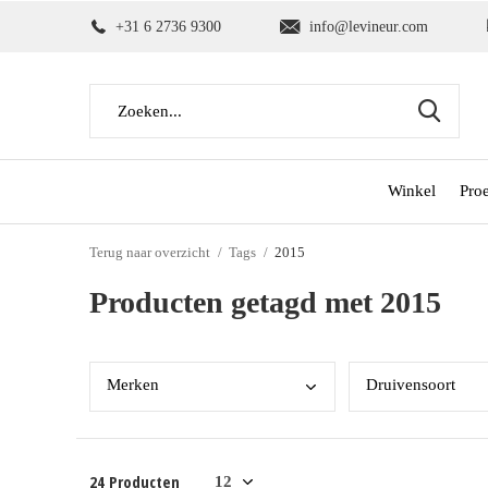
+31 6 2736 9300
info@levineur.com
Winkel
Pro
Terug naar overzicht
Tags
2015
Producten getagd met 2015
Merk
en
Drui
vensoort
24 Producten