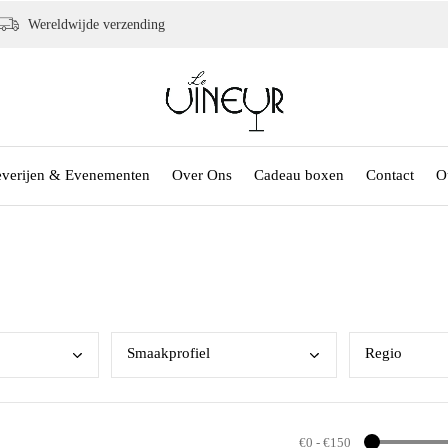
Wereldwijde verzending
everijen & Evenementen
Over Ons
Cadeau boxen
Contact
O
Smaa
kprofiel
Regi
o
€0
-
€150