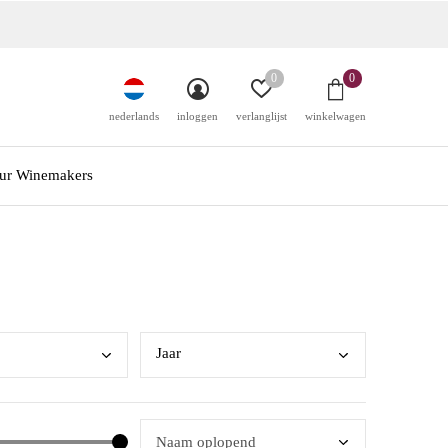
0
0
nederlands
inloggen
verlanglijst
winkelwagen
ur Winemakers
Jaar