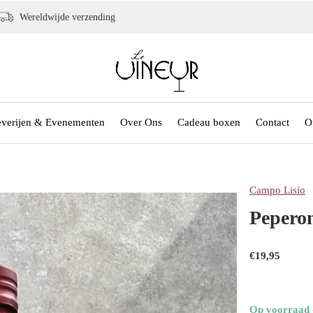
Wereldwijde verzending
everijen & Evenementen
Over Ons
Cadeau boxen
Contact
O
Campo Lisio
Peperon
€19,95
Op voorraad