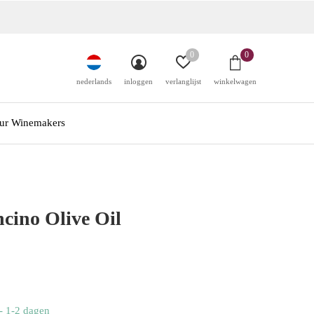
0
0
nederlands
inloggen
verlanglijst
winkelwagen
ur Winemakers
cino Olive Oil
- 1-2 dagen