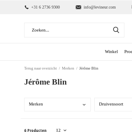
+31 6 2736 9300
info@levineur.com
Winkel
Pro
Terug naar overzicht
Merken
Jérôme Blin
Jérôme Blin
Merk
en
Drui
vensoort
6 Producten