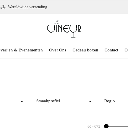
Wereldwijde verzending
everijen & Evenementen
Over Ons
Cadeau boxen
Contact
O
Smaa
kprofiel
Regi
o
€0
-
€75