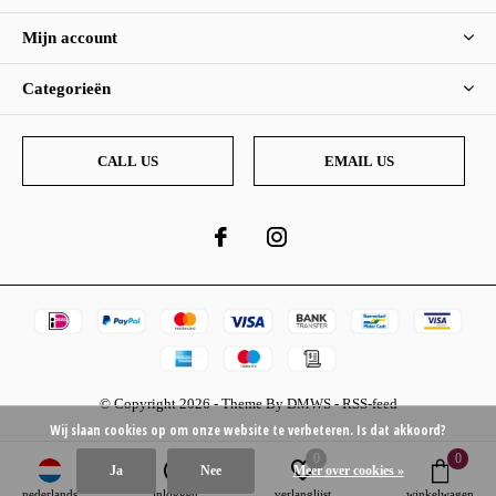
Mijn account
Categorieën
CALL US
EMAIL US
© Copyright
2026
- Theme By
DMWS
-
RSS-feed
Wij slaan cookies op om onze website te verbeteren. Is dat akkoord?
0
0
Ja
Nee
Meer over cookies »
nederlands
inloggen
verlanglijst
winkelwagen