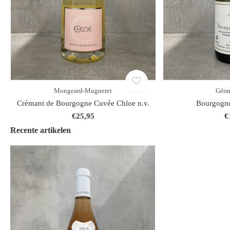
Mongeard-Mugneret
Géra
Crémant de Bourgogne Cuvée Chloe n.v.
Bourgogne
€25,95
€
Recente artikelen