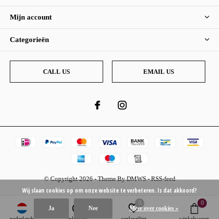
Mijn account
Categorieën
CALL US
EMAIL US
© Copyright
2026
- Theme By
DMWS
-
RSS-feed
Wij slaan cookies op om onze website te verbeteren. Is dat akkoord?
0
0
Ja
Nee
Meer over cookies »
nederlands
inloggen
verlanglijst
winkelwagen