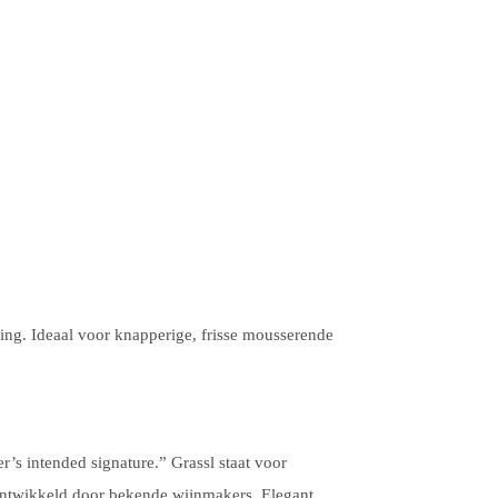
ing. Ideaal voor knapperige, frisse mousserende
r’s intended signature.”
Grassl staat voor
ntwikkeld door bekende wijnmakers. Elegant