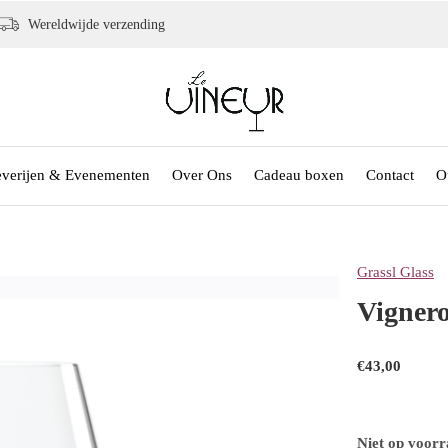
Wereldwijde verzending
everijen & Evenementen
Over Ons
Cadeau boxen
Contact
O
Grassl Glass
Vignero
€43,00
Niet op voor