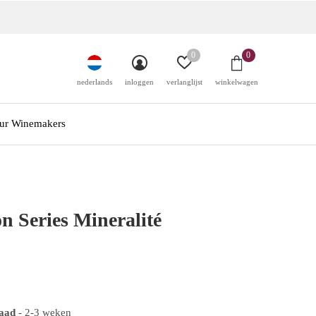
0
0
nederlands
inloggen
verlanglijst
winkelwagen
ur Winemakers
n Series Mineralité
raad
- 2-3 weken