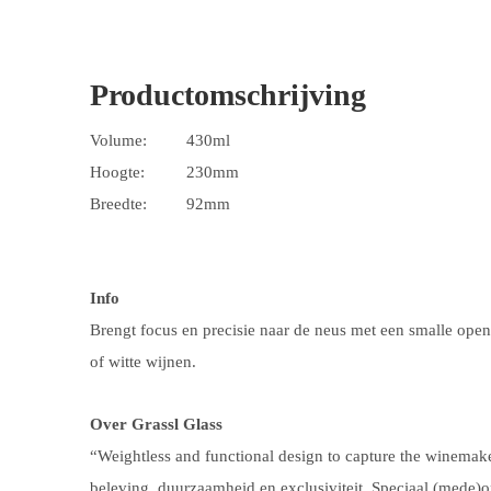
Productomschrijving
Volume:
430ml
Hoogte:
230mm
Breedte:
92mm
Info
Brengt focus en precisie naar de neus met een smalle open
of witte wijnen.
Over Grassl Glass
“Weightless and functional design to capture the winemake
beleving, duurzaamheid en exclusiviteit.
Speciaal (mede)o