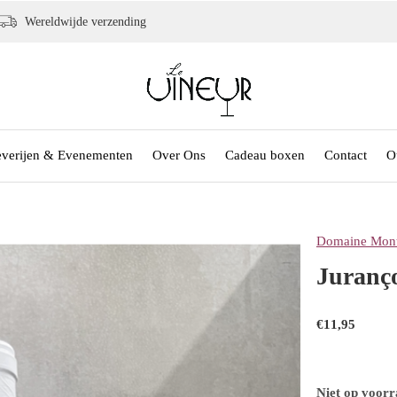
Wereldwijde verzending
everijen & Evenementen
Over Ons
Cadeau boxen
Contact
O
Domaine Mont
Juranço
€11,95
Niet op voor