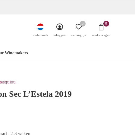
0
0
nederlands
inloggen
verlanglijst
winkelwagen
ur Winemakers
esquiou
n Sec L’Estela 2019
raad
- 2-3 weken