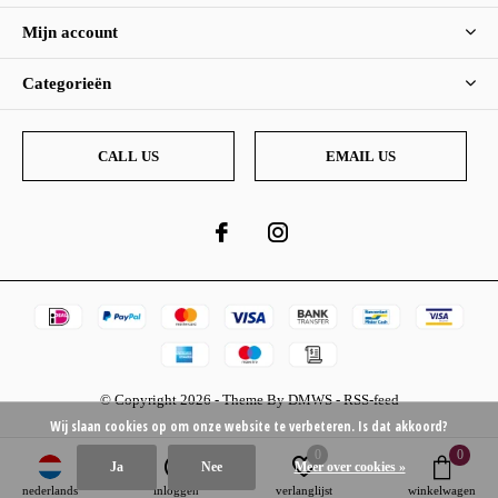
Mijn account
Categorieën
CALL US
EMAIL US
© Copyright
2026
- Theme By
DMWS
-
RSS-feed
Wij slaan cookies op om onze website te verbeteren. Is dat akkoord?
0
0
Ja
Nee
Meer over cookies »
nederlands
inloggen
verlanglijst
winkelwagen