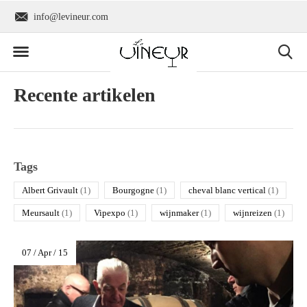
info@levineur.com
Wereldwijde verzend
Recente artikelen
Tags
Albert Grivault
(1)
Bourgogne
(1)
cheval blanc vertical
(1)
Meursault
(1)
Vipexpo
(1)
wijnmaker
(1)
wijnreizen
(1)
07 / Apr / 15