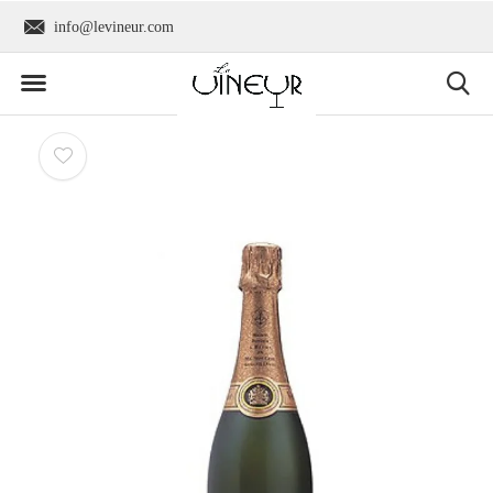
info@levineur.com
Wereldwijde verzend