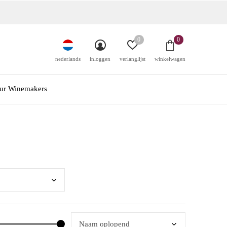
0
0
nederlands
inloggen
verlanglijst
winkelwagen
ur Winemakers