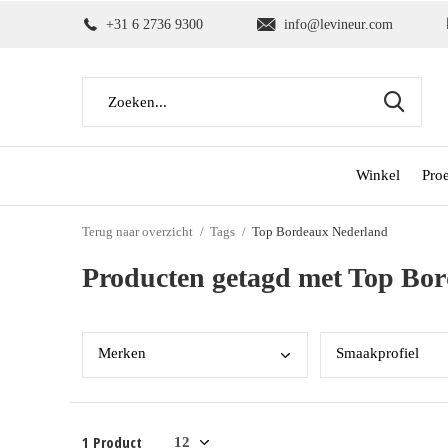
+31 6 2736 9300
info@levineur.com
Winkel
Pro
Terug naar overzicht
Tags
Top Bordeaux Nederland
Producten getagd met Top Bo
Merk
en
Smaa
kprofiel
1 Product