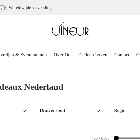
Wereldwijde verzending
everijen & Evenementen
Over Ons
Cadeau boxen
Contact
O
rdeaux Nederland
Drui
vensoort
Regi
o
€0
-
€100