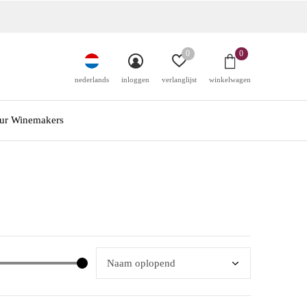
0
0
nederlands
inloggen
verlanglijst
winkelwagen
ur Winemakers