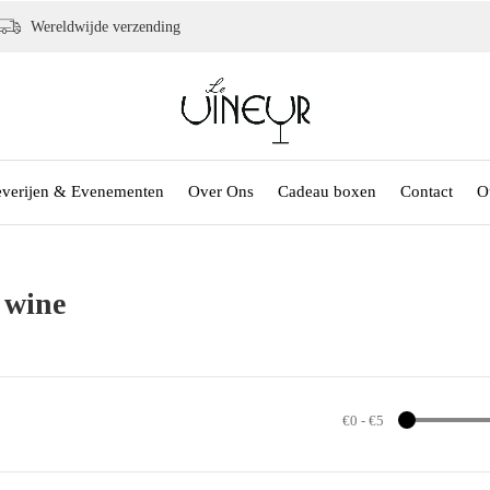
Wereldwijde verzending
everijen & Evenementen
Over Ons
Cadeau boxen
Contact
O
 wine
€0
-
€5