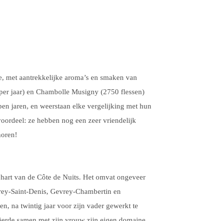
se, met aantrekkelijke aroma’s en smaken van
 per jaar) en Chambolle Musigny (2750 flessen)
pen jaren, en weerstaan elke vergelijking met hun
oordeel: ze hebben nog een zeer vriendelijk
horen!
 hart van de Côte de Nuits. Het omvat ongeveer
orey-Saint-Denis, Gevrey-Chambertin en
, na twintig jaar voor zijn vader gewerkt te
reëerde samen met zijn vrouw zijn eigen domaine,