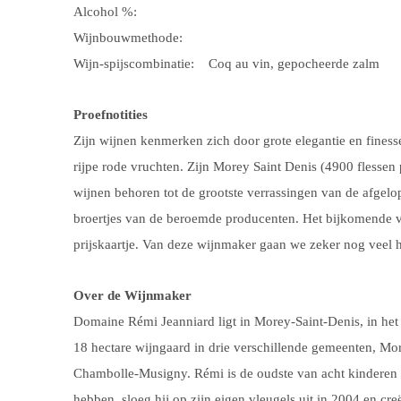
Alcohol %:
Wijnbouwmethode:
Wijn-spijscombinatie:
Coq au vin, gepocheerde zalm
Proefnotities
Zijn wijnen kenmerken zich door grote elegantie en fines
rijpe rode vruchten. Zijn Morey Saint Denis (4900 flessen
wijnen behoren tot de grootste verrassingen van de afgelo
broertjes van de beroemde producenten. Het bijkomende v
prijskaartje. Van deze wijnmaker gaan we zeker nog veel 
Over de Wijnmaker
Domaine Rémi Jeanniard ligt in Morey-Saint-Denis, in het
18 hectare wijngaard in drie verschillende gemeenten, M
Chambolle-Musigny. Rémi is de oudste van acht kinderen en
hebben, sloeg hij op zijn eigen vleugels uit in 2004 en c