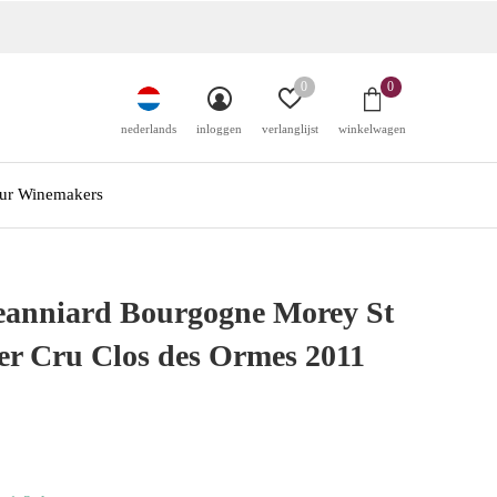
0
0
nederlands
inloggen
verlanglijst
winkelwagen
ur Winemakers
eanniard Bourgogne Morey St
er Cru Clos des Ormes 2011