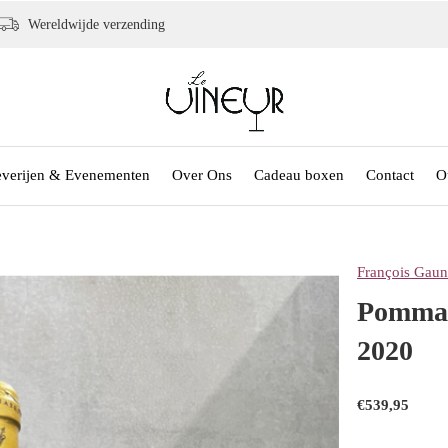
Wereldwijde verzending
everijen & Evenementen
Over Ons
Cadeau boxen
Contact
O
François Gau
Pommar
2020
€539,95