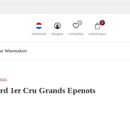
0
0
nederlands
inloggen
verlanglijst
winkelwagen
ur Winemakers
noux
d 1er Cru Grands Epenots