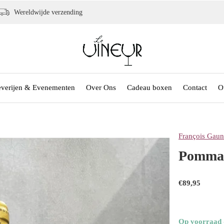
Wereldwijde verzending
everijen & Evenementen
Over Ons
Cadeau boxen
Contact
O
François Gau
Pommar
€89,95
Op voorraad