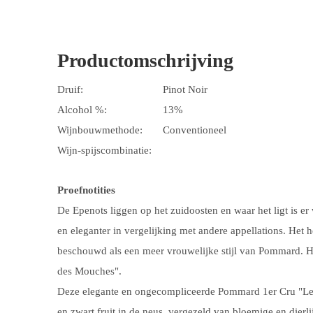
Productomschrijving
Druif:
Pinot Noir
Alcohol %:
13%
Wijnbouwmethode:
Conventioneel
Wijn-spijscombinatie:
Proefnotities
De Epenots liggen op het zuidoosten en waar het ligt is er
en eleganter in vergelijking met andere appellations. Het h
beschouwd als een meer vrouwelijke stijl van Pommard. Het
des Mouches".
Deze elegante en ongecompliceerde Pommard 1er Cru "Les
en zwart fruit in de neus, vergezeld van bloemige en dierl