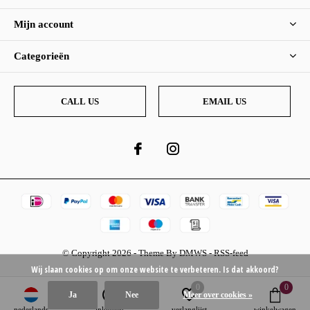
Mijn account
Categorieën
CALL US
EMAIL US
© Copyright
2026
- Theme By
DMWS
-
RSS-feed
Wij slaan cookies op om onze website te verbeteren. Is dat akkoord?
0
0
Ja
Nee
Meer over cookies »
nederlands
inloggen
verlanglijst
winkelwagen