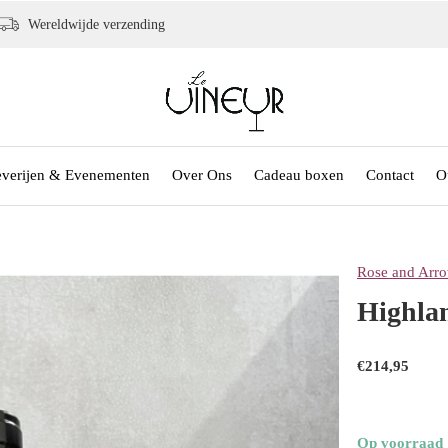
Wereldwijde verzending
everijen & Evenementen
Over Ons
Cadeau boxen
Contact
O
Rose and Arro
Highla
€214,95
Op voorraad