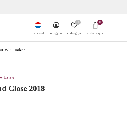
0
0
nederlands
inloggen
verlanglijst
winkelwagen
ur Winemakers
w Estate
nd Close 2018