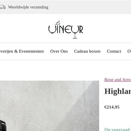
Wereldwijde verzending
everijen & Evenementen
Over Ons
Cadeau boxen
Contact
O
Rose and Arro
Highla
€214,95
Op voorraad