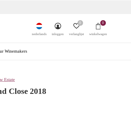
0
0
nederlands
inloggen
verlanglijst
winkelwagen
ur Winemakers
w Estate
nd Close 2018