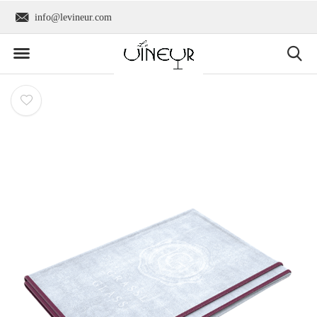
info@levineur.com
Wereldwijde verzend