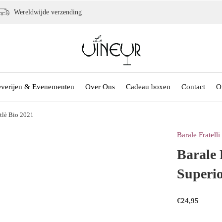
Wereldwijde verzending
everijen & Evenementen
Over Ons
Cadeau boxen
Contact
O
stlè Bio 2021
Barale Fratelli
Barale 
Superio
€24,95