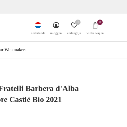
0
0
nederlands
inloggen
verlanglijst
winkelwagen
ur Winemakers
Fratelli Barbera d'Alba
re Castlè Bio 2021